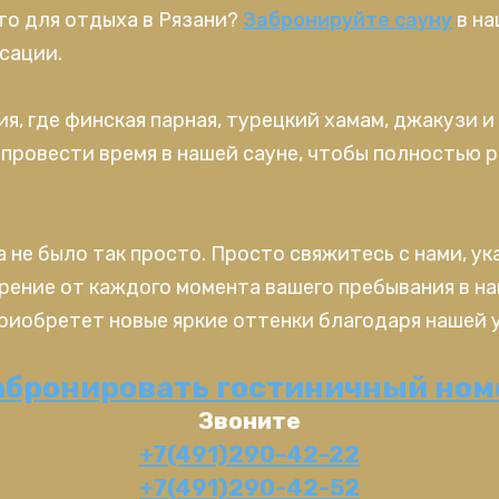
то для отдыха в Рязани?
Забронируйте сауну
в на
сации.
я, где финская парная, турецкий хамам, джакузи 
 провести время в нашей сауне, чтобы полностью 
 не было так просто. Просто свяжитесь с нами, у
ение от каждого момента вашего пребывания в на
 приобретет новые яркие оттенки благодаря нашей 
абронировать гостиничный ном
Звоните
+7(491)290-42-22
+7(491)290-42-52